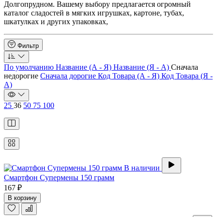
Долгопрудном. Вашему выбору предлагается огромный
каталог сладостей в мягких игрушках, картоне, тубах,
шкатулках и других упаковках,
Фильтр
По умолчанию
Название (А - Я)
Название (Я - А)
Сначала
недорогие
Сначала дорогие
Код Товара (А - Я)
Код Товара (Я -
А)
25
36
50
75
100
В наличии
Смартфон Супермены 150 грамм
167 ₽
В корзину