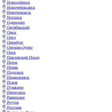
Новосибирск
Новочебоксарск
Новочеркасск
Ногинск
Одинцово
Октябрьский
Омск
Орёл
Оренбург
Орехово-Зуево
Орск
Павловский Посад
Пенза
Пермь
Подольск
Прокопьевск
Псков
Пушкино
Пятигорск
Раменское
Реутов
Россошь