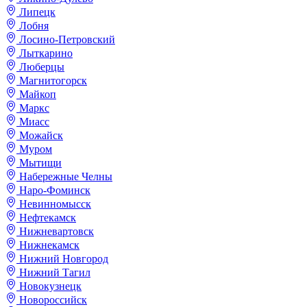
Липецк
Лобня
Лосино-Петровский
Лыткарино
Люберцы
Магнитогорск
Майкоп
Маркс
Миасс
Можайск
Муром
Мытищи
Набережные Челны
Наро-Фоминск
Невинномысск
Нефтекамск
Нижневартовск
Нижнекамск
Нижний Новгород
Нижний Тагил
Новокузнецк
Новороссийск