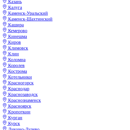
Казань
Калуга
Каменск-Уральский
Каменск-Шахтинский
Кашира
Кемерово
Кинешма
Киров
Климовск
Клин
Коломна
Королев
Кострома
Котельники
Красногорск
Краснодар
Краснозаводск
Краснознаменск
Красноярск
Кропоткин
Курган
Курск
Ликино-Дулево