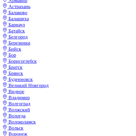
Армавир
Астрахань
Балаково
Балашиха
Барнаул
Батайск
Белгород
Березники
Бийск
Бор
Борисоглебск
Братск
Брянск
Буденновск
Великий Новгород
Видное
Владимир
Волгоград
Волжский
Вологда
Волоколамск
Вольск
Воронеж