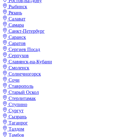
Ростов-на-Дону
Рыбинск
Рязань
Салават
Самара
Санкт-Петербург
Саранск
Саратов
Сергиев Посад
Серпухов
Славянск-на-Кубани
Смоленск
Солнечногорск
Сочи
Ставрополь
Старый Оскол
Стерлитамак
Ступино
Сургут
Сызрань
Таганрог
Талдом
Тамбов