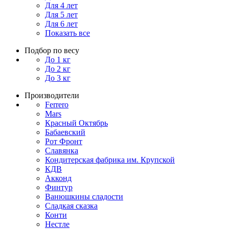
Для 4 лет
Для 5 лет
Для 6 лет
Показать все
Подбор по весу
До 1 кг
До 2 кг
До 3 кг
Производители
Ferrero
Mars
Красный Октябрь
Бабаевский
Рот Фронт
Славянка
Кондитерская фабрика им. Крупской
КДВ
Акконд
Финтур
Ванюшкины сладости
Сладкая сказка
Конти
Нестле