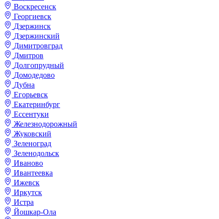
Воскресенск
Георгиевск
Дзержинск
Дзержинский
Димитровград
Дмитров
Долгопрудный
Домодедово
Дубна
Егорьевск
Екатеринбург
Ессентуки
Железнодорожный
Жуковский
Зеленоград
Зеленодольск
Иваново
Ивантеевка
Ижевск
Иркутск
Истра
Йошкар-Ола