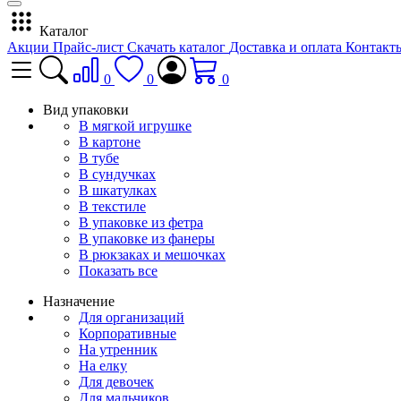
Каталог
Акции
Прайс-лист
Скачать каталог
Доставка и оплата
Контакт
0
0
0
Вид упаковки
В мягкой игрушке
В картоне
В тубе
В сундучках
В шкатулках
В текстиле
В упаковке из фетра
В упаковке из фанеры
В рюкзаках и мешочках
Показать все
Назначение
Для организаций
Корпоративные
На утренник
На елку
Для девочек
Для мальчиков