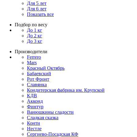
Для 5 лет
Для 6 лет
Показать все
Подбор по весу
До 1 кг
До 2 кг
До 3 кг
Производители
Ferrero
Mars
Красный Октябрь
Бабаевский
Рот Фронт
Славянка
Кондитерская фабрика им. Крупской
КДВ
Акконд
Финтур
Ванюшкины сладости
Сладкая сказка
Конти
Нестле
Сергиево-Посадская КФ