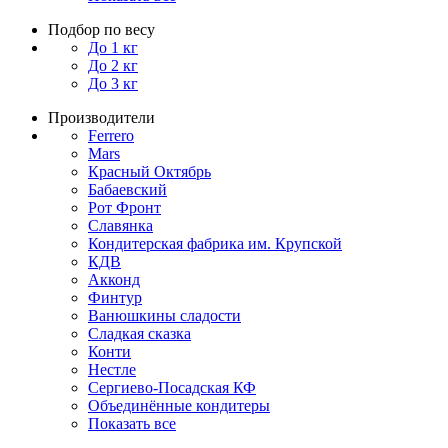
Подбор по весу
До 1 кг
До 2 кг
До 3 кг
Производители
Ferrero
Mars
Красный Октябрь
Бабаевский
Рот Фронт
Славянка
Кондитерская фабрика им. Крупской
КДВ
Акконд
Финтур
Ванюшкины сладости
Сладкая сказка
Конти
Нестле
Сергиево-Посадская КФ
Объединённые кондитеры
Показать все