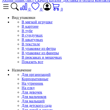
Акции
Прайс-лист
Скачать каталог
Доставка и оплата
Контакт
0
0
0
Вид упаковки
В мягкой игрушке
В картоне
В тубе
В сундучках
В шкатулках
В текстиле
В упаковке из фетра
В упаковке из фанеры
В рюкзаках и мешочках
Показать все
Назначение
Для организаций
Корпоративные
На утренник
На елку
Для девочек
Для мальчиков
Для малышей
Для детского сада
Для детей в школу